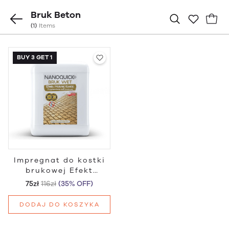
Bruk Beton
(1)
Items
BUY 3 GET 1
Impregnat do kostki
brukowej Efekt
Mokrego Bruku
75zł
116zł
(35% OFF)
DODAJ DO KOSZYKA