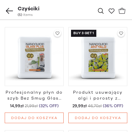
Czyściki
(5)
Items
BUY 3 GET 1
Profesjonalny płyn do
Produkt usuwający
szyb Bez Smug Glass
algi i porosty z
Plus
kamieni i elewacji
14,99zł
21,99zł
(32% OFF)
29,99zł
46,70zł
(36% OFF)
Antyalg
DODAJ DO KOSZYKA
DODAJ DO KOSZYKA