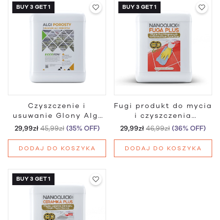
BUY 3 GET 1
BUY 3 GET 1
Czyszczenie i
Fugi produkt do mycia
usuwanie Glony Algi
i czyszczenia
Porosty Plus
zabrudzonych fug
29,99zł
45,99zł
(35% OFF)
29,99zł
46,99zł
(36% OFF)
Fuga Plus
DODAJ DO KOSZYKA
DODAJ DO KOSZYKA
BUY 3 GET 1