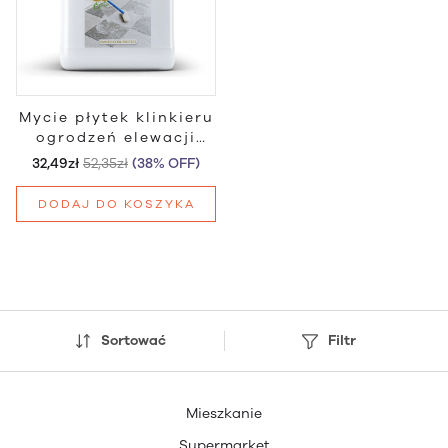
Mycie płytek klinkieru
ogrodzeń elewacji
Ceramika Plus
32,49zł
52,35zł
(38% OFF)
DODAJ DO KOSZYKA
Sortować
Filtr
Mieszkanie
Supermarket